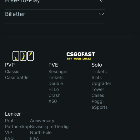
Free-To-Play
Billetter
PVP
PVE
Solo
Classic
Sesonger
Tickets
Case battle
Tickets
Slots
Double
Upgrader
Hi Lo
Tower
Crash
Cases
X50
Poggi
eSports
Lenker
Profil
Anniversary
Partnerskap
Beviselig rettferdig
VIP
North Pole
FAQ
FIFA