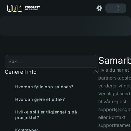
Samarb
Hvis du har et
Generell info
partnerskapsfo
vurderer vi det
Hvordan fylle opp saldoen?
Vennligst send 
Hvordan gjøre et uttak?
til vår e-post
support@csgo
Hvilke spill er tilgjengelig på
eller kontakt
prosjektet?
supportteamet 
Kontotyper