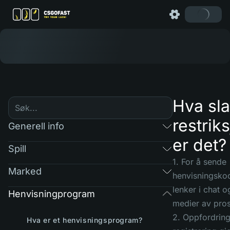
Hva sl
restrik
Generell info
er det?
Spill
1. For å sende
Marked
henvisningsko
lenker i chat o
Henvisningprogram
medier av pros
2. Oppfordring 
Hva er et henvisningsprogram?