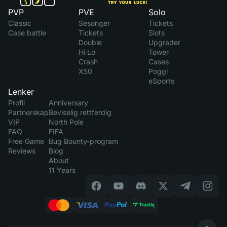
PVP
PVE
Solo
Classic
Sesonger
Tickets
Case battle
Tickets
Slots
Double
Upgrader
Hi Lo
Tower
Crash
Cases
X50
Poggi
eSports
Lenker
Profil
Anniversary
Partnerskap
Beviselig rettferdig
VIP
North Pole
FAQ
FIFA
Free Game
Bug Bounty-program
Reviews
Blog
About
11 Years