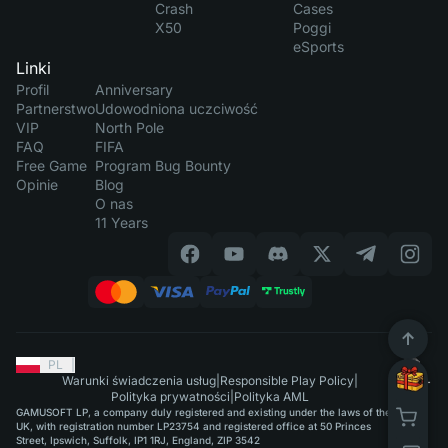
Crash
Cases
X50
Poggi
eSports
Linki
Profil
Anniversary
Partnerstwo
Udowodniona uczciwość
VIP
North Pole
FAQ
FIFA
Free Game
Program Bug Bounty
Opinie
Blog
O nas
11 Years
PL
|
Warunki świadczenia usług
|
Responsible Play Policy
|
Polityka prywatności
|
Polityka AML
GAMUSOFT LP, a company duly registered and existing under the laws of the
UK, with registration number LP23754 and registered office at 50 Princes
Street, Ipswich, Suffolk, IP1 1RJ, England, ZIP 3542