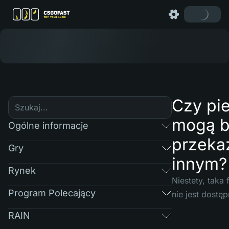
Czy pi
mogą b
Ogólne informacje
przeka
Gry
innym?
Rynek
Niestety, taka
Program Polecający
nie jest dostęp
RAIN