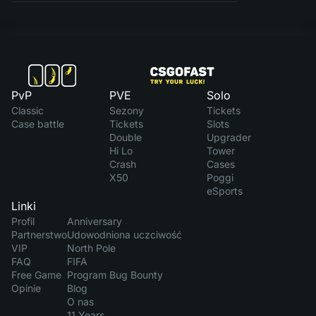
PvP
PVE
Solo
Classic
Sezony
Tickets
Case battle
Tickets
Slots
Double
Upgrader
Hi Lo
Tower
Crash
Cases
X50
Poggi
eSports
Linki
Profil
Anniversary
Partnerstwo
Udowodniona uczciwość
VIP
North Pole
FAQ
FIFA
Free Game
Program Bug Bounty
Opinie
Blog
O nas
11 Years