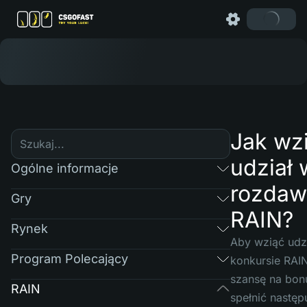
Jak wz
udział 
Ogólne informacje
rozdaw
Gry
RAIN?
Rynek
Aby wziąć udz
Program Polecający
konkursie RAIN
szansę na bon
RAIN
spełnić następ