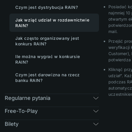
Posiadać k
Czym jest dystrybucja RAIN?
najmniej 10
otwartym e
Jak wziąć udział w rozdawnictwie
potwierdzo
RAIN?
mail.
Jak często organizowany jest
Przejść pro
konkurs RAIN?
weryfikacji
Customer), 
Ile można wygrać w konkursie
potwierdza
RAIN?
Kliknąć prz
Czym jest darowizna na rzecz
udział”. Ka
banku RAIN?
podczas RA
automatyczn
uczestnikie
Regularne pytania
Free-To-Play
Bilety