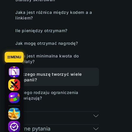
Jaka jest różnica między kodem a a
linkiem?
Ile pieniędzy otrzymam?
Jak mogę otrzymać nagrodę?
Jaka jest minimalna kwota do
MENU
wypłaty?
Dlaczego muszę tworzyć wiele
kampanii?
Jakiego rodzaju ograniczenia
obowiązują?
RAIN
Regularne pytania