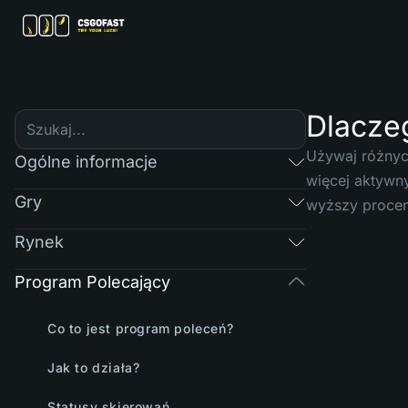
Dlacze
Używaj różnych
Ogólne informacje
więcej aktywny
Gry
wyższy procen
Rynek
Program Polecający
Co to jest program poleceń?
Jak to działa?
Statusy skierowań