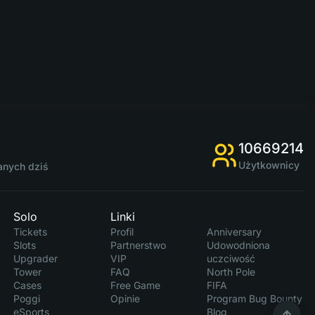
10669214
Użytkownicy
anych dziś
Solo
Linki
Tickets
Profil
Anniversary
Slots
Partnerstwo
Udowodniona
Upgrader
VIP
uczciwość
Tower
FAQ
North Pole
Cases
Free Game
FIFA
Poggi
Opinie
Program Bug Bounty
eSports
Blog