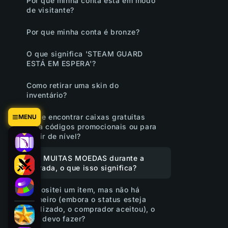
Por que minha conta está em modo
de visitante?
Por que minha conta é bronze?
O que significa 'STEAM GUARD
ESTÁ EM ESPERA'?
Como retirar uma skin do
inventário?
Onde encontrar caixas gratuitas
MENU
para códigos promocionais ou para
subir de nível?
Erro MUITAS MOEDAS durante a
retirada, o que isso significa?
Depositei um item, mas não há
dinheiro (embora o status esteja
finalizado, o comprador aceitou), o
que devo fazer?