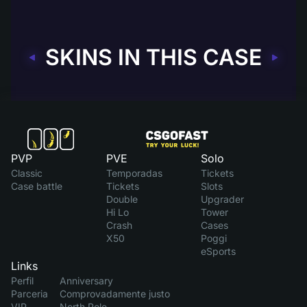
SKINS IN THIS CASE
PVP
PVE
Solo
Classic
Temporadas
Tickets
Case battle
Tickets
Slots
Double
Upgrader
Hi Lo
Tower
Crash
Cases
X50
Poggi
eSports
Links
Perfil
Anniversary
Parceria
Comprovadamente justo
VIP
North Pole