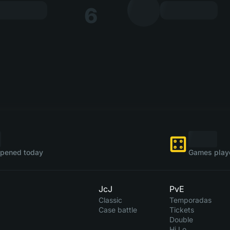
6
pened today
Games play
JcJ
PvE
Classic
Temporadas
Case battle
Tickets
Double
Hi Lo