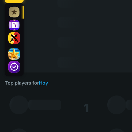
Top players for
Hoy
1