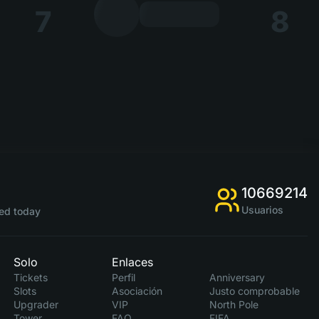
7
8
10669214
Usuarios
ed today
Solo
Enlaces
Tickets
Perfil
Anniversary
Slots
Asociación
Justo comprobable
Upgrader
VIP
North Pole
Tower
FAQ
FIFA