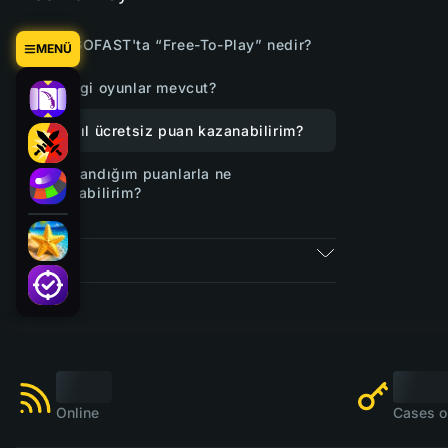
CSGOFAST'ta “Free-To-Play” nedir?
MENÜ
Hangi oyunlar mevcut?
Nasıl ücretsiz puan kazanabilirim?
Kazandığım puanlarla ne
yapabilirim?
Biletler
Online
Cases o