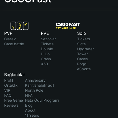
PVP
PVE
Solo
Classic
Sezonlar
Tickets
Case battle
Tickets
Slots
Double
Upgrader
Hi Lo
Tower
Crash
Cases
X50
Poggi
eSports
Bağlantılar
Profil
Anniversary
Ortaklık
Kanıtlanabilir adil
VIP
North Pole
FAQ
FIFA
Free Game
Hata Ödül Programı
Reviews
Blog
About
11 Years