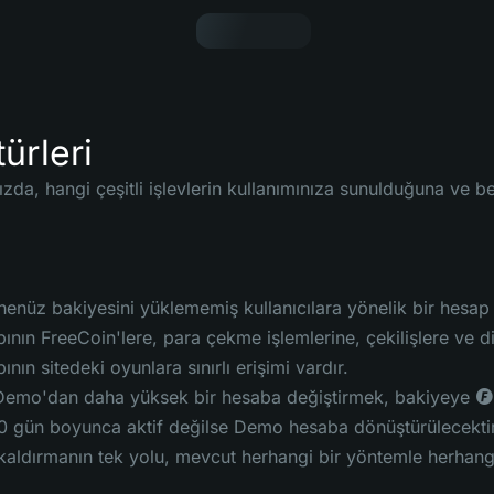
ürleri
ızda, hangi çeşitli işlevlerin kullanımınıza sunulduğuna ve be
enüz bakiyesini yüklememiş kullanıcılara yönelik bir hesap 
nın FreeCoin'lere, para çekme işlemlerine, çekilişlere ve diğ
nın sitedeki oyunlara sınırlı erişimi vardır.
emo'dan daha yüksek bir hesaba değiştirmek, bakiyeye ◎ 1
 gün boyunca aktif değilse Demo hesaba dönüştürülecektir
 kaldırmanın tek yolu, mevcut herhangi bir yöntemle herhangi