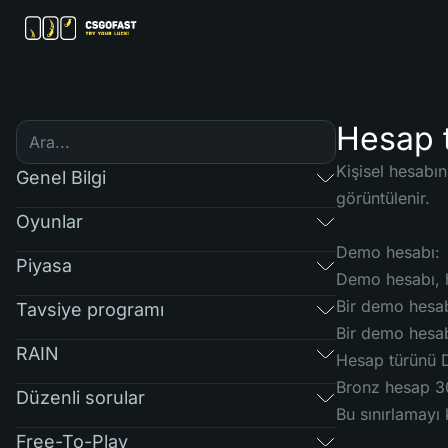
Hesap t
Kişisel hesabın
Genel Bilgi
görüntülenir.
Oyunlar
Demo hesabı:
Piyasa
Demo hesabı, h
Bir demo hesabı
Tavsiye programı
Bir demo hesabı
RAIN
Hesap türünü D
Bronz hesap 30
Düzenli sorular
Bu sınırlamayı
Free-To-Play