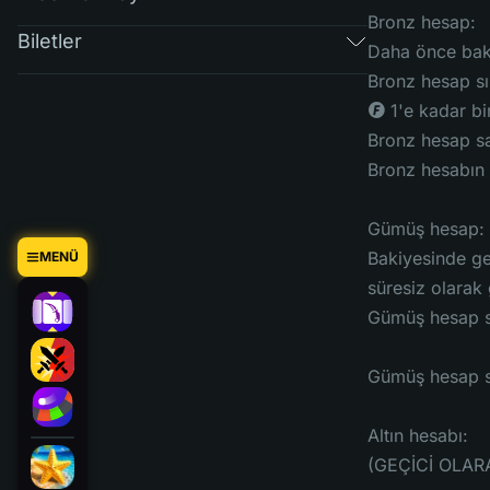
Bronz hesap:
Biletler
Daha önce baki
Bronz hesap sı
◎ 1'e kadar bir
Bronz hesap sahi
Bronz hesabın s
Gümüş hesap:
Bakiyesinde ge
MENÜ
süresiz olarak 
Gümüş hesap sah
Gümüş hesap si
Altın hesabı:
(GEÇİCİ OLA