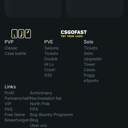
PVP
PVE
Solo
Classic
Saisons
Tickets
Case battle
Tickets
Slots
Double
Upgrader
Hi Lo
Tower
Crash
Cases
X50
Poggi
eSports
Links
Profil
Anniversary
Partnerschaft
Nachweislich fair
VIP
North Pole
FAQ
FIFA
Free Game
Bug-Bounty-Programm
Bewertungen
Blog
Über uns