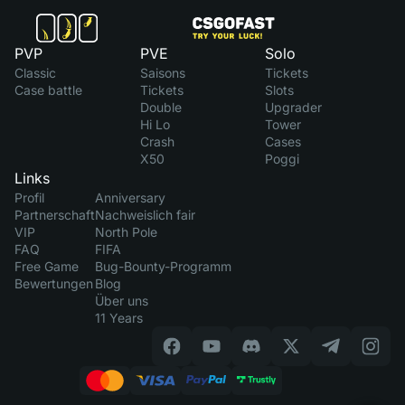
PVP
PVE
Solo
Classic
Saisons
Tickets
Case battle
Tickets
Slots
Double
Upgrader
Hi Lo
Tower
Crash
Cases
X50
Poggi
Links
Profil
Anniversary
Partnerschaft
Nachweislich fair
VIP
North Pole
FAQ
FIFA
Free Game
Bug-Bounty-Programm
Bewertungen
Blog
Über uns
11 Years