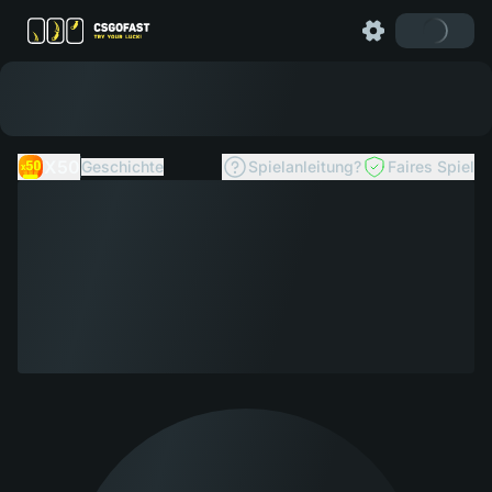
X50
Geschichte
Spielanleitung?
Faires Spiel