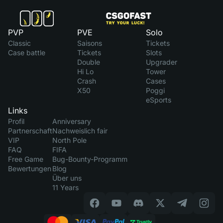
PVP
PVE
Solo
Classic
Saisons
Tickets
Case battle
Tickets
Slots
Double
Upgrader
Hi Lo
Tower
Crash
Cases
X50
Poggi
eSports
Links
Profil
Anniversary
Partnerschaft
Nachweislich fair
VIP
North Pole
FAQ
FIFA
Free Game
Bug-Bounty-Programm
Bewertungen
Blog
Über uns
11 Years