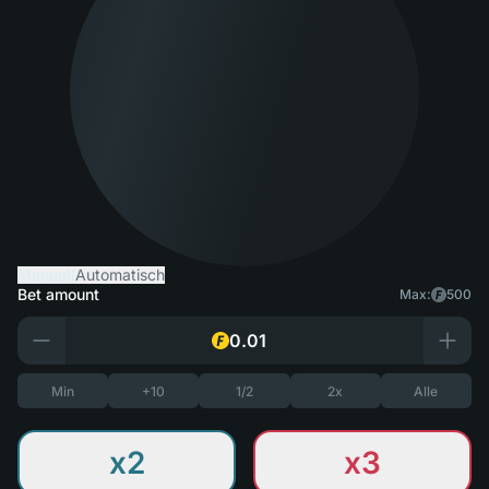
Manuell
Automatisch
Bet amount
Max:
500
Min
+10
1/2
2x
Alle
x2
x3