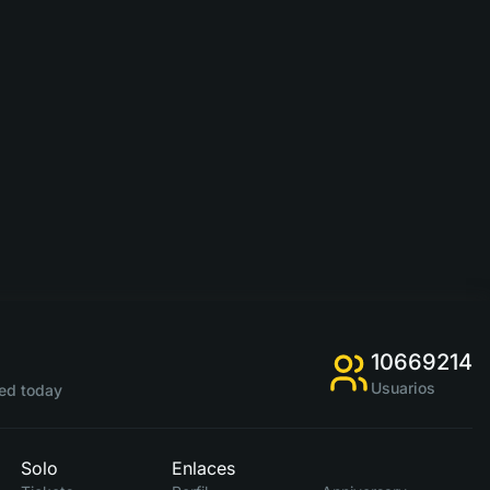
10669214
Usuarios
ed today
Solo
Enlaces