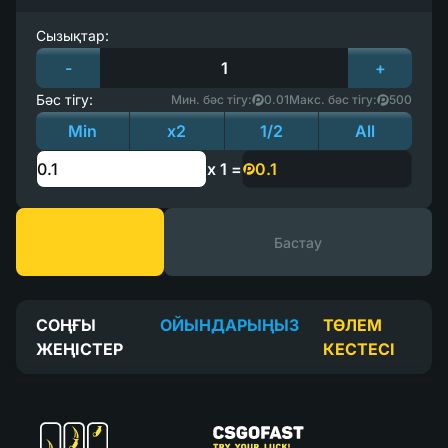
Сызықтар:
-
1
+
Бәс тігу:
Мин. бәс тігу:
0.01
Макс. бәс тігу:
500
Min
x2
1/2
All
x 1 =
Автоматты ойнату
Бастау
СОҢҒЫ
ОЙЫНДАРЫҢЫЗ
ТӨЛЕМ
ЖЕҢІСТЕР
КЕСТЕСІ