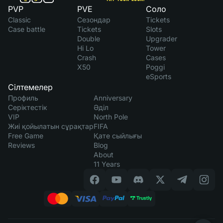
PVP
PVE
Соло
Classic
Сезондар
Tickets
Case battle
Tickets
Slots
Double
Upgrader
Hi Lo
Tower
Crash
Cases
X50
Poggi
eSports
Сілтемелер
Профиль
Anniversary
Серіктестік
Әділ
VIP
North Pole
Жиі қойылатын сұрақтар
FIFA
Free Game
Қате сыйлығы
Reviews
Blog
About
11 Years