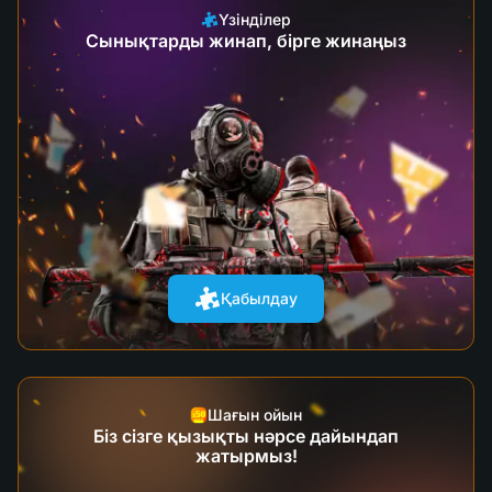
Үзінділер
Сынықтарды жинап, бірге жинаңыз
Қабылдау
Шағын ойын
Біз сізге қызықты нәрсе дайындап
жатырмыз!