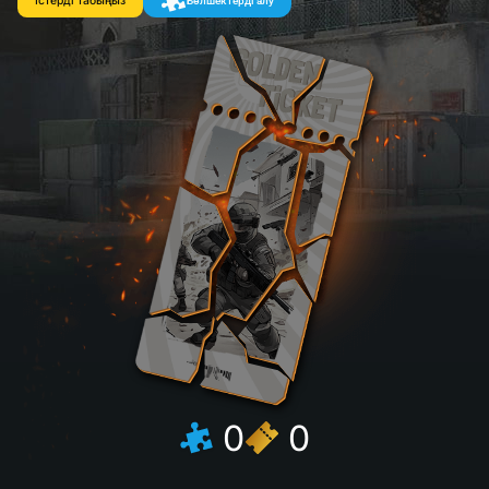
Істерді табыңыз
Бөлшектерді алу
0
0