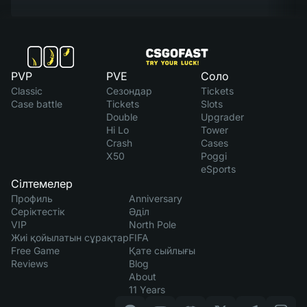
PVP
PVE
Соло
Classic
Сезондар
Tickets
Case battle
Tickets
Slots
Double
Upgrader
Hi Lo
Tower
Crash
Cases
X50
Poggi
eSports
Сілтемелер
Профиль
Anniversary
Серіктестік
Әділ
VIP
North Pole
Жиі қойылатын сұрақтар
FIFA
Free Game
Қате сыйлығы
Reviews
Blog
About
11 Years