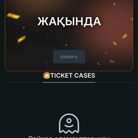
ЖАҚЫНДА
Көбейту
TICKET CASES