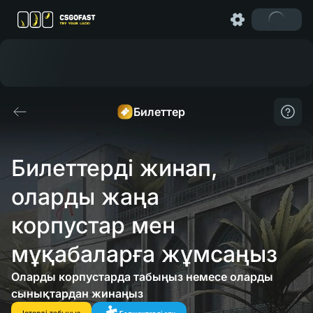
Билеттер
Билеттерді жинап, 
оларды жаңа 
корпустар мен 
мұқабаларға жұмсаңыз
Оларды корпустарда табыңыз немесе оларды
сынықтардан жинаңыз