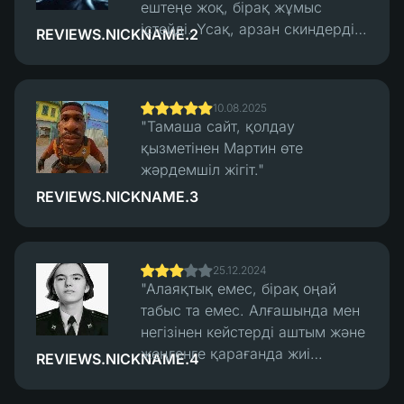
ештеңе жоқ, бірақ жұмыс
істейді. Үсақ, арзан скиндерді
REVIEWS.NICKNAME.2
салу және алу жақсы жұмыс
істейді, трейдтерде ешқандай
мәселе болған жоқ. Бірнеше
10.08.2025
төлем нұсқалары бар. Қолдау
"Тамаша сайт, қолдау
жылдам жауап берді, алулар
қызметінен Мартин өте
жылдам болды."
жәрдемшіл жігіт."
REVIEWS.NICKNAME.3
25.12.2024
"Алаяқтық емес, бірақ оңай
табыс та емес. Алғашында мен
негізінен кейстерді аштым және
жеңгенге қарағанда жиі
REVIEWS.NICKNAME.4
жеңілдім. Айтарлықтай көп,
дәлірек айтсам. Кейін мен