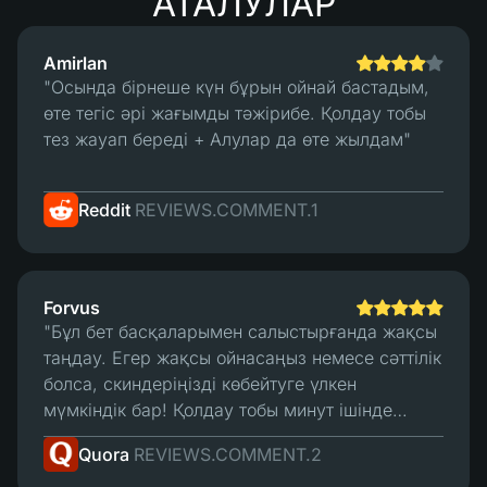
АТАЛУЛАР
жалпы алғанда мен анық
пайдадамын :)"
Amirlan
"Осында бірнеше күн бұрын ойнай бастадым,
өте тегіс әрі жағымды тәжірибе. Қолдау тобы
тез жауап береді + Алулар да өте жылдам"
Reddit
REVIEWS.COMMENT.1
Forvus
"Бұл бет басқаларымен салыстырғанда жақсы
таңдау. Егер жақсы ойнасаңыз немесе сәттілік
болса, скиндеріңізді көбейтуге үлкен
мүмкіндік бар! Қолдау тобы минут ішінде
жауап береді және оның сауда жүйесі жақсы.
Quora
REVIEWS.COMMENT.2
Менің ойымша, бұл үздік бет."