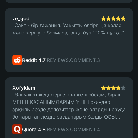
ze_god
"Сайт - бір ғажайып. Уақытты өлтіргіңіз келсе
және зерігуге болмаса, онда бұл 100% нұсқа."
Reddit 4.7
REVIEWS.COMMENT.3
Xofyldam
"Әлі үлкен жеңістерге қол жеткізбедім, бірақ
МЕНІҢ ҚАЗАНЫМДАРЫМ ҮШІН скиндер
арқылы лезде депозиттер және олардың сауда
боттарынан лезде саудаларым болды ОСЫ
УАҚЫТҚА ДЕЙІН. Барлығы, осы уақытқа дейін,
Quora 4.8
REVIEWS.COMMENT.4
жақсы. Менің жалғыз "шағымдануым" - бұл