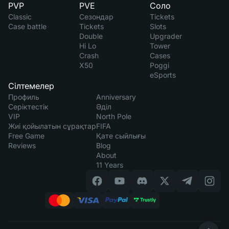
PVP
PVE
Соло
Classic
Сезондар
Tickets
Case battle
Tickets
Slots
Double
Upgrader
Hi Lo
Tower
Crash
Cases
X50
Poggi
eSports
Сілтемелер
Профиль
Anniversary
Серіктестік
Әділ
VIP
North Pole
Жиі қойылатын сұрақтар
FIFA
Free Game
Қате сыйлығы
Reviews
Blog
About
11 Years