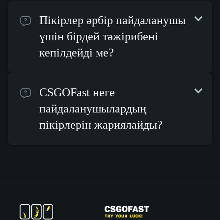
Пікірлер әрбір пайдаланушы
үшін бірдей тәжірибені
кепілдейді ме?
CSGOFast неге
пайдаланушылардың
пікірлерін жариялайды?