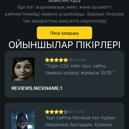
ашықтық құру
Бұл бет жарнамалық емес және қызметті
рейтингтемейді немесе ұсынбайды. Барлық пікірлер
тек ақпараттық мақсатта көрсетіледі
Пікір қалдыру
ОЙЫНШЫЛАР ПІКІРЛЕРІ
08.03.2025
"Үздік CS2 кейс ашу сайты,
тамаша қолдау жұмысы 10/10."
REVIEWS.NICKNAME.1
03.11.2025
"Бұл сайтты бірнеше күн бұрын
пайдалана бастадым. Ерекше