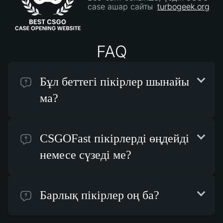
case ашар сайты
turbogeek.org
FAQ
Бұл беттегі пікірлер шынайы
ма?
CSGOFast пікірлерді өңдейді
немесе сүзеді ме?
Барлық пікірлер оң ба?