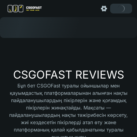
CSGOFAST REVIEWS
Бұл бет CSGOFast туралы ойыншылар мен
қауымдастық платформаларынан алынған нақты
пайдаланушылардың пікірлерін және қоғамдық
пікірлерін жинақтайды. Мақсаты —
пайдаланушылардың нақты тәжірибесін көрсету,
жиі кездесетін пікірлерді атап өту және
платформаның қалай қабылданатыны туралы