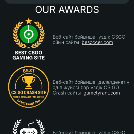
менің скиндерімнің көбірек қабылдануы үшін
OUR AWARDS
олардың депозит боттарының қабылдауын
тілеуім. 4/5 - Сайттың осы уақытқа дейінгідей
сенімді болып қалатынына үміттенемін."
Веб-сайт бойынша, үздік CSGO
ойын сайты
besoccer.com
Веб-сайт бойынша, дәлелденетін
әділ жүйесі бар үздік CS:GO
Crash сайты
gametyrant.com
Веб-сайт бойынша, үздік CSGO