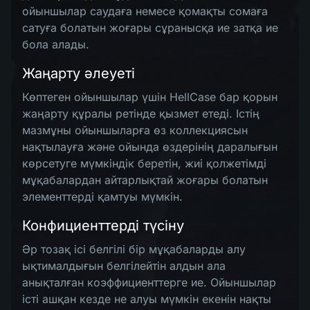
ойыншылар саудаға немесе қомақты сомаға
сатуға болатын жоғары сұранысқа ие затқа ие
бола алады.
Жаңарту әлеуеті
Көптеген ойыншылар үшін HellCase бар қорын
жаңарту құралы ретінде қызмет етеді. Істің
мазмұны ойыншыларға өз коллекциясын
нақтылауға және ойында өздерінің даралығын
көрсетуге мүмкіндік беретін, жиі қолжетімді
мұқабалардан айтарлықтай жоғары болатын
элементтерді қамтуы мүмкін.
Конфициенттерді түсіну
Әр тозақ ісі белгілі бір мұқабаларды алу
ықтималдығын белгілейтін алдын ала
анықталған коэффициенттерге ие. Ойыншылар
істі ашқан кезде не алуы мүмкін екенін нақты