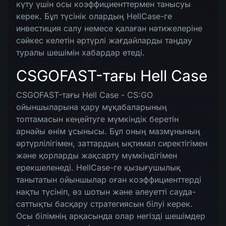
күту үшін осы коэффициенттермен танысуы
керек. Бұл түсінік олардың HellCase-ге
инвестиция салу немесе қалаған нәтижелеріне
сәйкес келетін әртүрлі жағдайларды таңдау
туралы шешімін хабардар етеді.
CSGOFAST-тағы Hell Case
CSGOFAST-тағы Hell Case - CS:GO
ойыншыларына қару мұқабаларының
топтамасын кеңейтуге мүмкіндік беретін
арнайы өнім ұсынысы. Бұл оның мазмұнының
әртүрлілігімен, заттардың ықтимал сиректігімен
және қорларды жақсарту мүмкіндігімен
ерекшеленеді. HellCase-ге қызығушылық
танытатын ойыншылар оған коэффициенттерді
нақты түсініп, өз шотын және әлеуетті сауда-
саттықты басқару стратегиясын білуі керек.
Осы білімнің арқасында олар негізді шешімдер