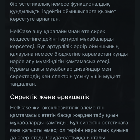
бір эстетикалық немесе функционалдық
құндылықты іздейтін ойыншыларға қызмет
көрсетуге арналған.
HellCase ашу қарапайымнан өте сирек
кездесетінге дейінгі әртүрлі мұқабаларды
көрсетеді. Бұл әртүрлілік әрбір ойыншының
қалауына немесе бюджетіне қарамастан құнды
нәрсе алу мүмкіндігін қамтамасыз етеді.
Құрамындағы мұқабалар дизайндар мен
сиректердің кең спектрін ұсыну үшін мұқият
таңдалған.
Сиректік және ерекшелік
HellCase жиі эксклюзивтілік элементін
қамтамасыз ететін басқа жерден табу қиын
мұқабаларды қамтиды. Бұл сиректік эстетикаға
ғана қатысты емес; ол терінің нарықтық құнына
да әсер етеді. Сауда-саттыққа ынталы