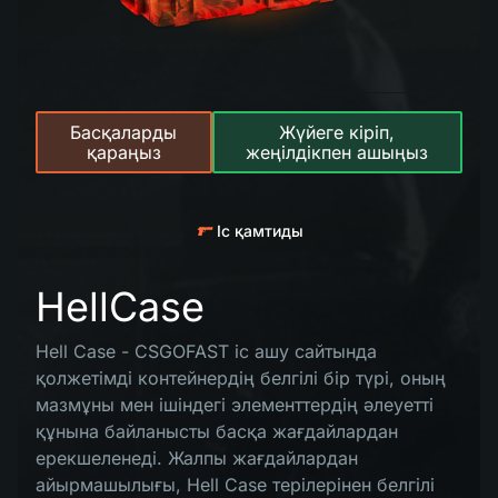
Басқаларды
Жүйеге кіріп,
қараңыз
жеңілдікпен ашыңыз
Іс қамтиды
HellCase
Hell Case - CSGOFAST іс ашу сайтында
қолжетімді контейнердің белгілі бір түрі, оның
мазмұны мен ішіндегі элементтердің әлеуетті
құнына байланысты басқа жағдайлардан
ерекшеленеді. Жалпы жағдайлардан
айырмашылығы, Hell Case терілерінен белгілі