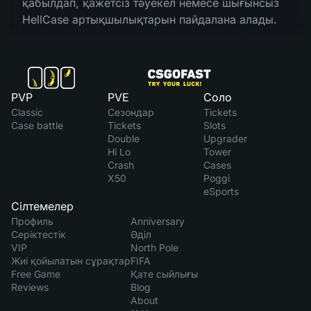
қабылдап, қажетсіз тәуекел немесе шығынсыз
HellCase артықшылықтарын пайдалана алады.
PVP
PVE
Соло
Classic
Сезондар
Tickets
Case battle
Tickets
Slots
Double
Upgrader
Hi Lo
Tower
Crash
Cases
X50
Poggi
eSports
Сілтемелер
Профиль
Anniversary
Серіктестік
Әділ
VIP
North Pole
Жиі қойылатын сұрақтар
FIFA
Free Game
Қате сыйлығы
Reviews
Blog
About