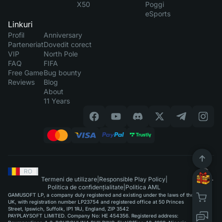
X50
Poggi
eSports
Linkuri
Profil
Anniversary
Parteneriat
Dovedit corect
VIP
North Pole
FAQ
FIFA
Free Game
Bug bounty
Reviews
Blog
About
11 Years
RO
|
Termeni de utilizare
|
Responsible Play Policy
|
Politica de confidențialitate
|
Politica AML
GAMUSOFT LP, a company duly registered and existing under the laws of the
UK, with registration number LP23754 and registered office at 50 Princes
Street, Ipswich, Suffolk, IP1 1RJ, England, ZIP 3542
PAYPLAYSOFT LIMITED. Company No: HE 454356. Registered address: