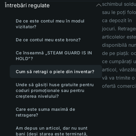
schimbul soldu
Întrebări regulate
sau le poți folo
ca depozit în
De ce este contul meu în modul
vizitator?
jocuri. Retrage
articolelor este
De ce contul meu este bronz?
disponibilă nu
Ce înseamnă „STEAM GUARD IS IN
de pe piață: o
HOLD”?
ce cumpărați 
articol, vânzăt
Cum să retragi o piele din inventar?
vă va trimite o
Unde să găsiți huse gratuite pentru
ofertă comerci
coduri promoționale sau pentru
creșterea nivelului?
Care este suma maximă de
retragere?
Am depus un articol, dar nu sunt
bani (deși starea este terminată,