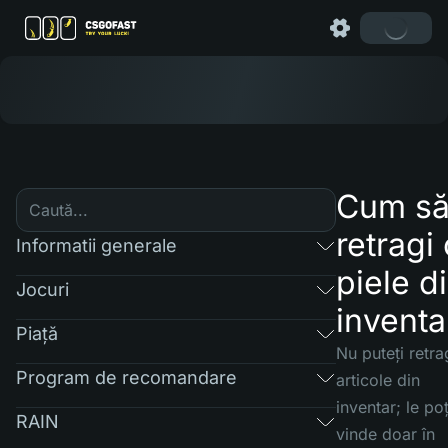
Cum s
retragi 
Informatii generale
piele d
Jocuri
inventa
Piaţă
Nu puteți retr
Program de recomandare
articole din
inventar; le poț
RAIN
vinde doar în