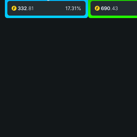
DEPOZITELE!
332
.
81
17.31%
690
.
43
Hash
rotund
224:
b
7
6
8
7
d
0
f
d
a
4
9
a
0
d
a
5
2
f
b