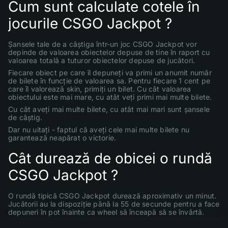
Cum sunt calculate cotele în
jocurile CSGO Jackpot ?
Șansele tale de a câștiga într-un joc CSGO Jackpot vor
depinde de valoarea obiectelor depuse de tine în raport cu
valoarea totală a tuturor obiectelor depuse de jucători.
Fiecare obiect pe care îl depuneți va primi un anumit număr
de bilete în funcție de valoarea sa. Pentru fiecare 1 cent pe
care îl valorează skin, primiți un bilet. Cu cât valoarea
obiectului este mai mare, cu atât veți primi mai multe bilete.
Cu cât aveți mai multe bilete, cu atât mai mari sunt șansele
de câștig.
Dar nu uitați - faptul că aveți cele mai multe bilete nu
garantează neapărat o victorie.
Cât durează de obicei o rundă
CSGO Jackpot ?
O rundă tipică CSGO Jackpot durează aproximativ un minut.
Jucătorii au la dispoziție până la 55 de secunde pentru a face
depuneri în pot înainte ca wheel să înceapă să se învârtă.