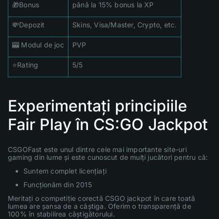
🎁Bonus
până la 15% bonus la XP
💸Depozit
Skins, Visa/Master, Crypto, etc.
🎰 Modul de joc
PVP
⭐Rating
5/5
Experimentați principiile
Fair Play în CS:GO Jackpot
CSGOFast este unul dintre cele mai importante site-uri
gaming din lume și este cunoscut de mulți jucători pentru că:
Suntem complet licențiați
Funcționăm din 2015
Meritați o competiție corectă CSGO jackpot în care toată
lumea are șansa de a câștiga. Oferim o transparență de
100% în stabilirea câștigătorului.