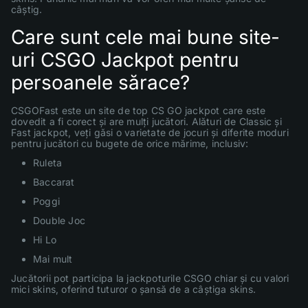
câștig.
Care sunt cele mai bune site-
uri CSGO Jackpot pentru
persoanele sărace?
CSGOFast este un site de top CS GO jackpot care este
dovedit a fi corect și are mulți jucători. Alături de Classic și
Fast jackpot, veți găsi o varietate de jocuri și diferite moduri
pentru jucători cu bugete de orice mărime, inclusiv:
Ruleta
Baccarat
Poggi
Double Joc
Hi Lo
Mai mult
Jucătorii pot participa la jackpoturile CSGO chiar și cu valori
mici skins, oferind tuturor o șansă de a câștiga skins.