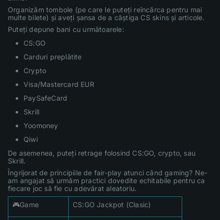
Organizăm tombole (pe care le puteți reîncărca pentru mai
multe bilete) și aveți șansa de a câștiga CS skins și articole.
Puteți depune bani cu următoarele:
CS:GO
Carduri preplătite
Crypto
Visa/Mastercard EUR
PaySafeCard
Skrill
Yoomoney
Qiwi
De asemenea, puteți retrage folosind CS:GO, crypto, sau
Skrill.
Îngrijorat de principiile de fair-play atunci când gaming? Ne-
am angajat să urmăm practici dovedite echitabile pentru ca
fiecare joc să fie cu adevărat aleatoriu.
🎮Game
CS:GO Jackpot (Clasic)