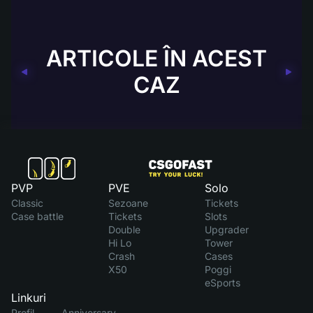
ARTICOLE ÎN ACEST
CAZ
PVP
PVE
Solo
Classic
Sezoane
Tickets
Case battle
Tickets
Slots
Double
Upgrader
Hi Lo
Tower
Crash
Cases
X50
Poggi
eSports
Linkuri
Profil
Anniversary