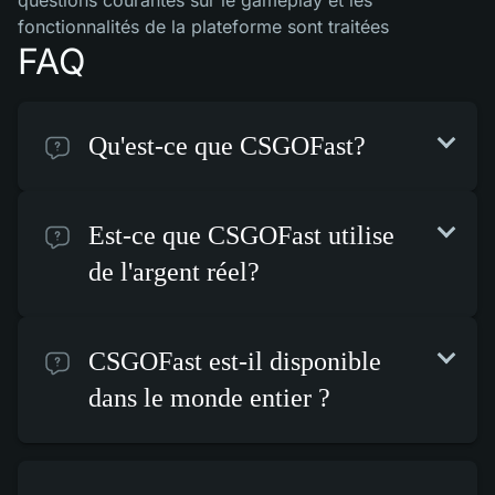
questions courantes sur le gameplay et les
fonctionnalités de la plateforme sont traitées
FAQ
Qu'est-ce que CSGOFast?
Est-ce que CSGOFast utilise
de l'argent réel?
CSGOFast est-il disponible
dans le monde entier ?