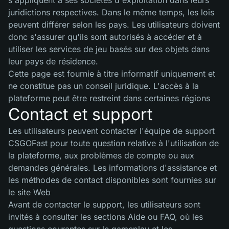
s'appliquent à ses sociétés d'exploitation dans leurs
juridictions respectives. Dans le même temps, les lois
peuvent différer selon les pays. Les utilisateurs doivent
donc s'assurer qu'ils sont autorisés à accéder et à
utiliser les services de jeu basés sur des objets dans
leur pays de résidence.
Cette page est fournie à titre informatif uniquement et
ne constitue pas un conseil juridique. L'accès à la
plateforme peut être restreint dans certaines régions
Contact et support
Les utilisateurs peuvent contacter l'équipe de support
CSGOFast pour toute question relative à l'utilisation de
la plateforme, aux problèmes de compte ou aux
demandes générales. Les informations d'assistance et
les méthodes de contact disponibles sont fournies sur
le site Web
Avant de contacter le support, les utilisateurs sont
invités à consulter les sections Aide ou FAQ, où les