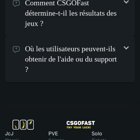
Comment CSGOFast
détermine-t-il les résultats des
jeux ?
Où les utilisateurs peuvent-ils
obtenir de l'aide ou du support
?
JcJ
PVE
Solo