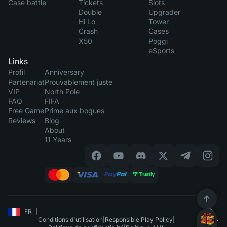
Case battle
Tickets
Slots
Double
Upgrader
Hi Lo
Tower
Crash
Cases
X50
Poggi
eSports
Links
Profil
Anniversary
Partenariat
Prouvablement juste
VIP
North Pole
FAQ
FIFA
Free Game
Prime aux bogues
Reviews
Blog
About
11 Years
FR
|
Conditions d'utilisation
|
Responsible Play Policy
|