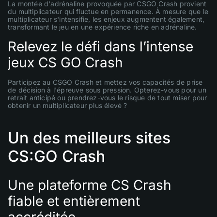
La montée d'adrénaline provoquée par CSGO Crash provient
du multiplicateur qui fluctue en permanence. À mesure que le
multiplicateur s'intensifie, les enjeux augmentent également,
transformant le jeu en une expérience riche en adrénaline.
Relevez le défi dans l’intense
jeux CS GO Crash
Participez au CSGO Crash et mettez vos capacités de prise
de décision à l'épreuve sous pression. Opterez-vous pour un
retrait anticipé ou prendrez-vous le risque de tout miser pour
obtenir un multiplicateur plus élevé ?
Un des meilleurs sites
CS:GO Crash
Une plateforme CS Crash
fiable et entièrement