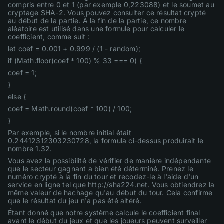
compris entre 0 et 1 (par exemple 0,223088) et le soumet au
cryptage SHA-2. Vous pouvez consulter ce résultat crypté
au début de la partie. À la fin de la partie, ce nombre
aléatoire est utilisé dans une formule pour calculer le
coefficient, comme suit :
let coef = 0.001 + 0.999 / (1 - random);
if (Math.floor(coef * 100) % 33 === 0) {
coef = 1;
}
else {
coef = Math.round(coef * 100) / 100;
}
Par exemple, si le nombre initial était
0.24412312303230728, la formula ci-dessus produirait le
nombre 1.32.
Vous avez la possibilité de vérifier de manière indépendante
que le secteur gagnant a bien été déterminé. Prenez le
numéro crypté à la fin du tour et recodez-le à l'aide d'un
service en ligne tel que http://sha224.net. Vous obtiendrez la
même valeur de hachage qu'au début du tour. Cela confirme
que le résultat du jeu n'a pas été altéré.
Étant donné que notre système calcule le coefficient final
avant le début du jeux et que les joueurs peuvent surveiller