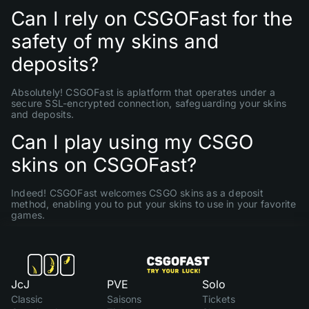
Can I rely on CSGOFast for the
safety of my skins and
deposits?
Absolutely! CSGOFast is aplatform that operates under a
secure SSL-encrypted connection, safeguarding your skins
and deposits.
Can I play using my CSGO
skins on CSGOFast?
Indeed! CSGOFast welcomes CSGO skins as a deposit
method, enabling you to put your skins to use in your favorite
games.
JcJ
PVE
Solo
Classic
Saisons
Tickets