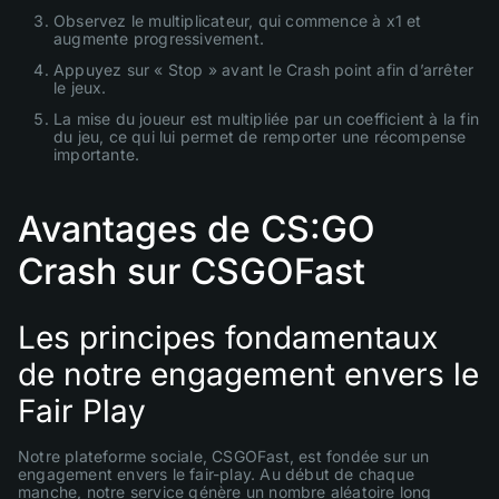
Observez le multiplicateur, qui commence à x1 et
augmente progressivement.
Appuyez sur « Stop » avant le Crash point afin d’arrêter
le jeux.
La mise du joueur est multipliée par un coefficient à la fin
du jeu, ce qui lui permet de remporter une récompense
importante.
Avantages de CS:GO
Crash sur CSGOFast
Les principes fondamentaux
de notre engagement envers le
Fair Play
Notre plateforme sociale, CSGOFast, est fondée sur un
engagement envers le fair-play. Au début de chaque
manche, notre service génère un nombre aléatoire long