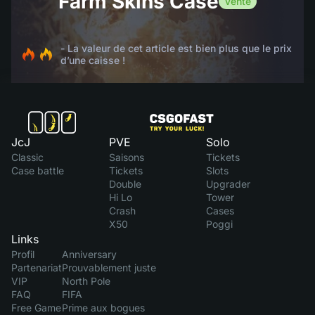
Farm Skins Case
Vente
- La valeur de cet article est bien plus que le prix
d’une caisse !
JcJ
PVE
Solo
Classic
Saisons
Tickets
Case battle
Tickets
Slots
Double
Upgrader
Hi Lo
Tower
Crash
Cases
X50
Poggi
Links
Profil
Anniversary
Partenariat
Prouvablement juste
VIP
North Pole
FAQ
FIFA
Free Game
Prime aux bogues