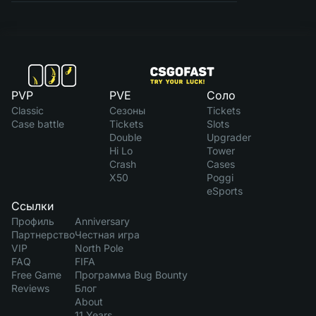
PVP
PVE
Соло
Classic
Сезоны
Tickets
Case battle
Tickets
Slots
Double
Upgrader
Hi Lo
Tower
Crash
Cases
X50
Poggi
eSports
Ссылки
Профиль
Anniversary
Партнерство
Честная игра
VIP
North Pole
FAQ
FIFA
Free Game
Программа Bug Bounty
Reviews
Блог
About
11 Years