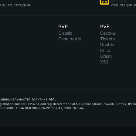
крыто сегодня
Игр сыгран
PVP
PVE
Classic
Сезоны
Case battle
Tickets
Double
Hi Lo
Crash
X50
иденциальности
|
Политика AML
stration number LP23754 and registered office at 50 Princes Street, Ipswich, Suffolk, IP1 1
, BOUBOULINA BUILDING, Flat/Office 42, 1060, Nicosia.