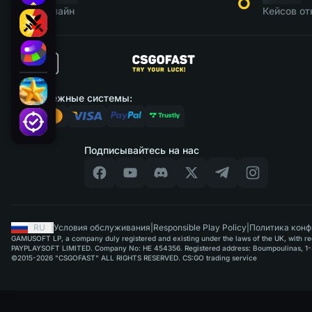
Онлайн
Кейсов от
Платежные системы:
Подписывайтесь на нас
RU
|
Условия обслуживания
|
Responsible Play Policy
|
Политика конф
GAMUSOFT LP, a company duly registered and existing under the laws of the UK, with regi
PAYPLAYSOFT LIMITED. Company No: HE 454356. Registered address: Boumpoulinas, 1-3
©2015-2026 "CSGOFAST" ALL RIGHTS RESERVED. CS:GO trading service