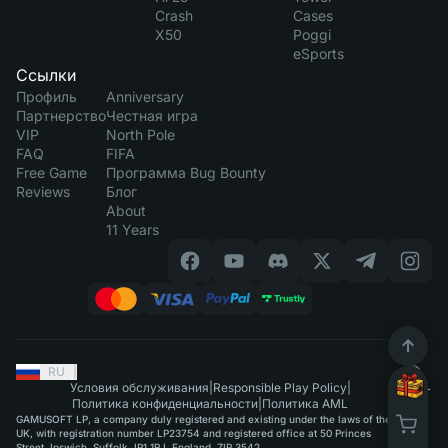
Crash
Cases
X50
Poggi
eSports
Ссылки
Профиль
Anniversary
Партнерство
Честная игра
VIP
North Pole
FAQ
FIFA
Free Game
Программа Bug Bounty
Reviews
Блог
About
11 Years
RU
|
Условия обслуживания
|
Responsible Play Policy
|
Политика конфиденциальности
|
Политика AML
GAMUSOFT LP, a company duly registered and existing under the laws of the
UK, with registration number LP23754 and registered office at 50 Princes
Street, Ipswich, Suffolk, IP1 1RJ, England, ZIP 3542