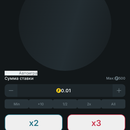
Ручная
Автоигра
Сумма ставки
Max:
500
Min
+10
1/2
2x
All
x2
x3