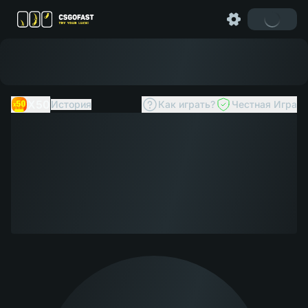
X50
История
Как играть?
Честная Игра