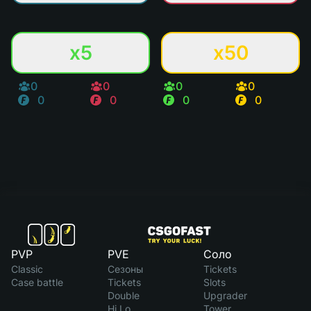
x5
x50
0
0
0
0
0
0
0
0
PVP
PVE
Соло
Classic
Сезоны
Tickets
Case battle
Tickets
Slots
Double
Upgrader
Hi Lo
Tower