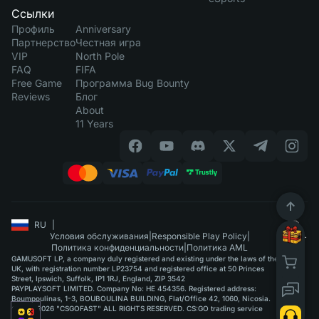
Ссылки
Профиль
Anniversary
Партнерство
Честная игра
VIP
North Pole
FAQ
FIFA
Free Game
Программа Bug Bounty
Reviews
Блог
About
11 Years
RU
|
Условия обслуживания
|
Responsible Play Policy
|
Политика конфиденциальности
|
Политика AML
GAMUSOFT LP, a company duly registered and existing under the laws of the
UK, with registration number LP23754 and registered office at 50 Princes
Street, Ipswich, Suffolk, IP1 1RJ, England, ZIP 3542
PAYPLAYSOFT LIMITED. Company No: HE 454356. Registered address:
Boumpoulinas, 1-3, BOUBOULINA BUILDING, Flat/Office 42, 1060, Nicosia.
©2015-2026 "CSGOFAST" ALL RIGHTS RESERVED. CS:GO trading service