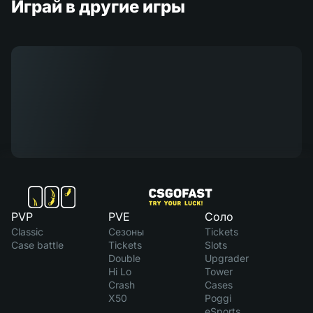
Играй в другие игры
PVP
PVE
Соло
Classic
Сезоны
Tickets
Case battle
Tickets
Slots
Double
Upgrader
Hi Lo
Tower
Crash
Cases
X50
Poggi
eSports