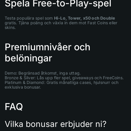
Spela Free-to-Play-spel
Testa populära spel som
Hi-Lo, Tower, x50 och Double
gratis. Tjäna poäng och växla in dem mot Fast Coins eller
skins.
Premiumnivåer och
belöningar
Demo: Begränsad åtkomst, inga uttag.
Bronze & Silver: Lås upp fler spel, giveaways och FreeCoins.
Platinum & Diamond: Gratis månatliga cases, hjulsnurr och
exklusiva bonusar.
FAQ
Vilka bonusar erbjuder ni?