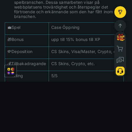
spelbranschen. Dessa samarbeten visar på
webbplatsens trovärdighet och återspeglar det
förtroende och erkännande som den har fått inom
branschen.
💼Spel
Case Öppning
🎁Bonus
upp till 15% bonus till XP
💸Deposition
CS Skins, Visa/Master, Crypto, etc.
💰Tillbakadragande
CS Skins, Crypto, etc.
⭐Rating
5/5
Hur man öppnar CSGO
Cases på CSGOFast
Steg-för-steg-guide för att