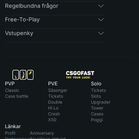
Regelbundna frågor
Free-To-Play
Vstupenky
PVP
PVE
Solo
Classic
Säsonger
Tickets
Case battle
Tickets
Slots
Double
Upgrader
Hi Lo
Tower
Crash
Cases
X50
Poggi
Länkar
Profil
Anniversary
Partnerskap
Bevisligen rättvist