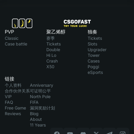
PVP
聚乙烯醇
独奏
Classic
赛季
Tickets
Case battle
Tickets
Slots
Double
Upgrader
Hi Lo
Tower
Crash
Cases
X50
Poggi
eSports
链接
个人资料
Anniversary
合作伙伴关系
可证明公平
VIP
North Pole
FAQ
FIFA
Free Game
漏洞奖励计划
Reviews
Blog
About
11 Years