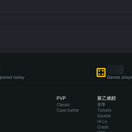
pened today
Games playe
PVP
聚乙烯醇
Classic
赛季
Case battle
Tickets
Double
Hi Lo
Crash