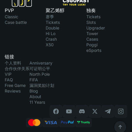
PVP
聚乙烯醇
独奏
Classic
赛季
Tickets
Case battle
Tickets
Slots
Double
Upgrader
Hi Lo
Tower
Crash
Cases
X50
Poggi
eSports
链接
个人资料
Anniversary
合作伙伴关系
可证明公平
VIP
North Pole
FAQ
FIFA
Free Game
漏洞奖励计划
Reviews
Blog
About
11 Years