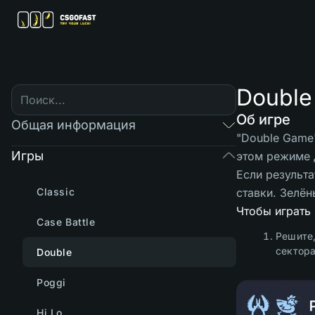
Double
Об игре
Общая информация
"Double Game"
Игры
этом режиме 
Если результ
Classic
ставки. Зелён
Чтобы играть
Case Battle
Решите,
сектора
Double
Poggi
Hi Lo