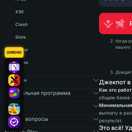
X50
Crash
Slots
Когда р
вашего 
Tower
МЕНЮ
Cases
Дождите
Магазин
Джекпот в
Как это работ
Реферальная программа
общем банке с
Минимальная
RAIN
выплату в раз
Частые вопросы
результат.
Это всё! У
Free-To-Play