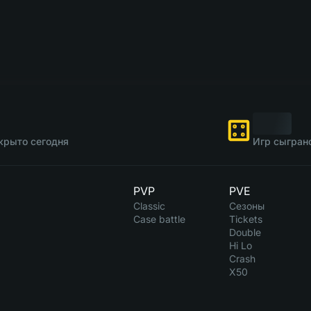
крыто сегодня
Игр сыгран
PVP
PVE
Classic
Сезоны
Case battle
Tickets
Double
Hi Lo
Crash
X50