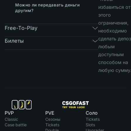
Можно ли передавать деньги
избавиться от
другим?
этого
ограничения,
Free-To-Play
необходимо
сделать депоз
Билеты
любым
доступным
способом на
любую сумму
PVP
PVE
Соло
Classic
Сезоны
Tickets
Case battle
Tickets
Slots
Double
Upgrader