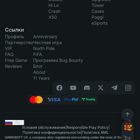
Hi Lo
Tower
Crash
Cases
X50
Poggi
eSports
Ссылки
Профиль
Anniversary
Партнерство
Честная игра
VIP
North Pole
FAQ
FIFA
Free Game
Программа Bug Bounty
Reviews
Блог
About
11 Years
RU
|
Условия обслуживания
|
Responsible Play Policy
|
Политика конфиденциальности
|
Политика AML
GAMUSOFT LP, a company duly registered and existing under the laws of the