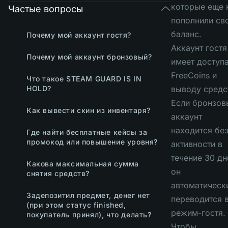
которые еще 
Частые вопросы
пополнили св
баланс.
Почему мой аккаунт гостя?
А
ккаунт
гостя
Почему мой аккаунт бронзовый?
имеет доступа
FreeCoins и
Что такое STEAM GUARD IS IN
HOLD?
выводу средс
Если бронзов
Как вывести скин из инвентаря?
аккаунт
находится бе
Где найти бесплатные кейсы за
промокод или повышение уровня?
активности в
течение 30 дн
Какова максимальная сумма
он
снятия средств?
автоматическ
Задепозитил предмет, денег нет
переводится 
(при этом статус finished,
режим-гостя.
покупатель принял), что делать?
Чтобы