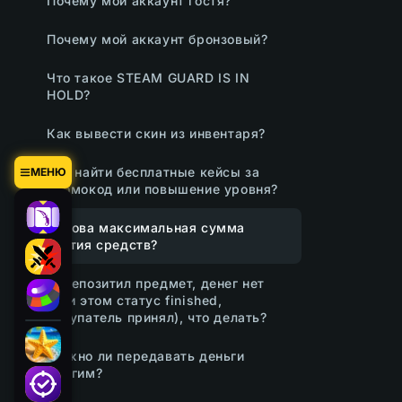
Почему мой аккаунт гостя?
Почему мой аккаунт бронзовый?
Что такое STEAM GUARD IS IN
HOLD?
Как вывести скин из инвентаря?
Где найти бесплатные кейсы за
МЕНЮ
промокод или повышение уровня?
Какова максимальная сумма
снятия средств?
Задепозитил предмет, денег нет
(при этом статус finished,
покупатель принял), что делать?
Можно ли передавать деньги
другим?