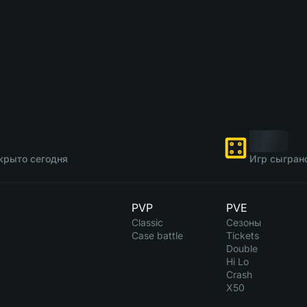
крыто сегодня
Игр сыгран
PVP
PVE
Classic
Сезоны
Case battle
Tickets
Double
Hi Lo
Crash
X50