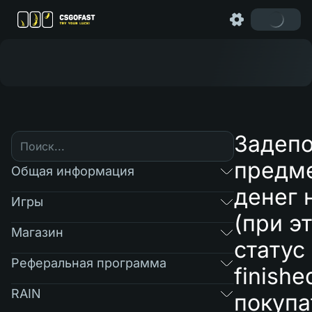
Задепо
предме
Общая информация
денег 
Игры
(при э
Магазин
статус
Реферальная программа
finishe
RAIN
покупа