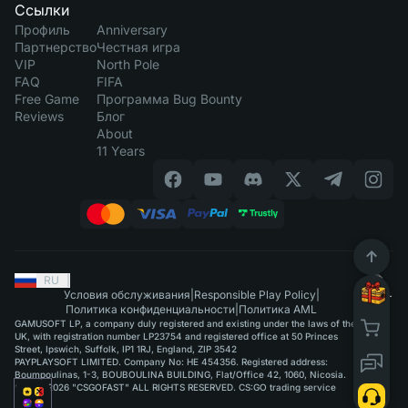
Ссылки
Профиль
Anniversary
Партнерство
Честная игра
VIP
North Pole
FAQ
FIFA
Free Game
Программа Bug Bounty
Reviews
Блог
About
11 Years
RU
|
Условия обслуживания
|
Responsible Play Policy
|
Политика конфиденциальности
|
Политика AML
GAMUSOFT LP, a company duly registered and existing under the laws of the
UK, with registration number LP23754 and registered office at 50 Princes
Street, Ipswich, Suffolk, IP1 1RJ, England, ZIP 3542
PAYPLAYSOFT LIMITED. Company No: HE 454356. Registered address:
Boumpoulinas, 1-3, BOUBOULINA BUILDING, Flat/Office 42, 1060, Nicosia.
©2015-2026 "CSGOFAST" ALL RIGHTS RESERVED. CS:GO trading service