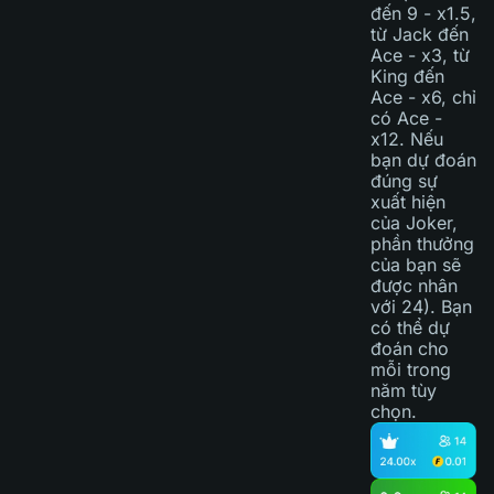
đến 9 - x1.5,
từ Jack đến
Ace - x3, từ
King đến
Ace - x6, chỉ
có Ace -
x12. Nếu
bạn dự đoán
đúng sự
xuất hiện
của Joker,
phần thưởng
của bạn sẽ
được nhân
với 24). Bạn
có thể dự
đoán cho
mỗi trong
năm tùy
chọn.