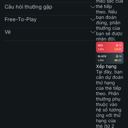
màu sắc của
thẻ tiếp
Câu hỏi thường gặp
theo. Nếu
bạn đoán
Free-To-Play
đúng, phần
thưởng của
Vé
bạn sẽ được
nhân đôi.
Xếp hạng
Tại đây, bạn
cần dự đoán
thứ hạng
của thẻ tiếp
theo. Phần
thưởng phụ
thuộc vào
hệ số tương
ứng với thứ
hạng của
thẻ (từ 2