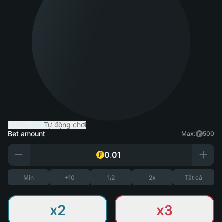
Hướng dẫn
Tự động chơi
Bet amount
Max:
500
Min
+10
1/2
2x
Tất cả
x2
x3