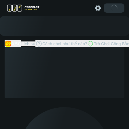
X50
Lịch sử
Cách chơi như thế nào?
Trò Chơi Công Bằ