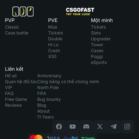
PVP
PVE
Một mình
Classic
Mùa
Tickets
Case battle
Tickets
Slots
Double
Upgrader
Hi Lo
Tower
Crash
Cases
X50
Poggi
eSports
Liên kết
Hồ sơ
Anniversary
Quan hệ đối tác
Công bằng có thể chứng minh
VIP
North Pole
FAQ
FIFA
Free Game
Bug bounty
Reviews
Blog
About
11 Years