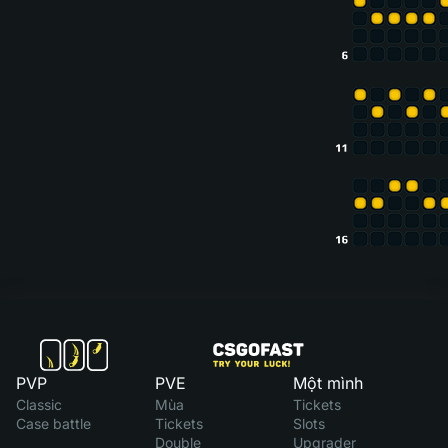
PVP
PVE
Một mình
Classic
Mùa
Tickets
Case battle
Tickets
Slots
Double
Upgrader