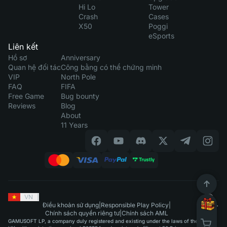
Hi Lo
Tower
Crash
Cases
X50
Poggi
eSports
Liên kết
Hồ sơ
Anniversary
Quan hệ đối tác
Công bằng có thể chứng minh
VIP
North Pole
FAQ
FIFA
Free Game
Bug bounty
Reviews
Blog
About
11 Years
VN
|
Điều khoản sử dụng
|
Responsible Play Policy
|
Chính sách quyền riêng tư
|
Chính sách AML
GAMUSOFT LP, a company duly registered and existing under the laws of the