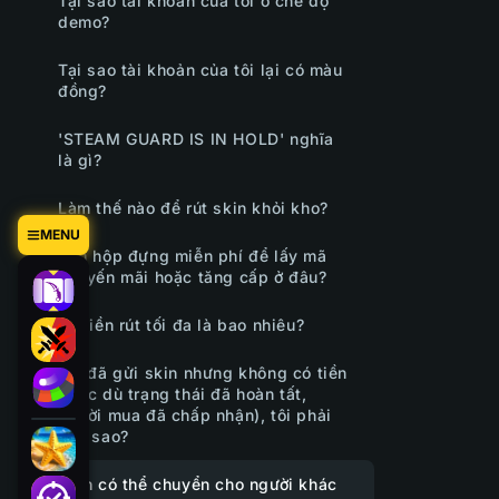
Tại sao tài khoản của tôi ở chế độ
demo?
Tại sao tài khoản của tôi lại có màu
đồng?
'STEAM GUARD IS IN HOLD' nghĩa
là gì?
Làm thế nào để rút skin khỏi kho?
MENU
Tìm hộp đựng miễn phí để lấy mã
khuyến mãi hoặc tăng cấp ở đâu?
Số tiền rút tối đa là bao nhiêu?
Tôi đã gửi skin nhưng không có tiền
(mặc dù trạng thái đã hoàn tất,
người mua đã chấp nhận), tôi phải
làm sao?
Tiền có thể chuyển cho người khác