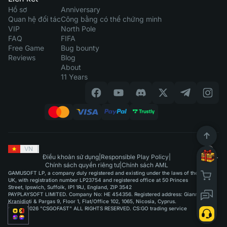
Hồ sơ
Anniversary
Quan hệ đối tác
Công bằng có thể chứng minh
VIP
North Pole
FAQ
FIFA
Free Game
Bug bounty
Reviews
Blog
About
11 Years
VN
|
Điều khoản sử dụng
|
Responsible Play Policy
|
Chính sách quyền riêng tư
|
Chính sách AML
GAMUSOFT LP, a company duly registered and existing under the laws of the
UK, with registration number LP23754 and registered office at 50 Princes
Street, Ipswich, Suffolk, IP1 1RJ, England, ZIP 3542
PAYPLAYSOFT LIMITED. Company No: HE 454356. Registered address: Giannou
Kranidioti & Pargas 9, Floor 1, Flat/Office 102, 1065, Nicosia, Cyprus.
©2015-2026 "CSGOFAST" ALL RIGHTS RESERVED. CS:GO trading service