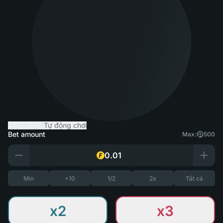
Hướng dẫn
Tự động chơi
Bet amount
Max:
500
Min
+10
1/2
2x
Tất cả
x2
x3