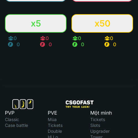
x5
x50
0
0
0
0
0
0
0
0
PVP
PVE
Một mình
Classic
Mùa
Tickets
Case battle
Tickets
Slots
Double
Upgrader
Hi Lo
Tower