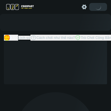
X50
Lịch sử
Cách chơi như thế nào?
Trò Chơi Công Bằ