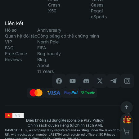
Crash
Cases
X50
Poggi
eSports
Liên kết
Hồ sơ
Anniversary
Quan hệ đối tác
Công bằng có thể chứng minh
VIP
North Pole
FAQ
FIFA
Free Game
Bug bounty
Reviews
Blog
About
11 Years
VN
|
Điều khoản sử dụng
|
Responsible Play Policy
|
Chính sách quyền riêng tư
|
Chính sách AML
GAMUSOFT LP, a company duly registered and existing under the laws of the
UK, with registration number LP23754 and registered office at 50 Princes
Street, Ipswich, Suffolk, IP1 1RJ, England, ZIP 3542